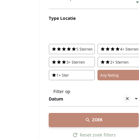
Type Locatie
5 Sterren
4+ Sterren
3+ Sterren
2+ Sterren
1+ Ster
Any Rating
Filter op
Datum
ZOEK
Reset zoek filters