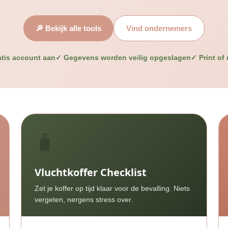
🔎 Bekijk alle tools
Vind ondernemers
tis account aan
✓ Gegevens worden veilig opgeslagen
✓ Print of 
🧳
Vluchtkoffer Checklist
Zet je koffer op tijd klaar voor de bevalling. Niets
vergeten, nergens stress over.