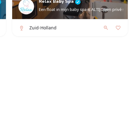
Relax Baby Spa
Een float in mijn baby spa is ALTIJD een privé sessie.
Zuid-Holland