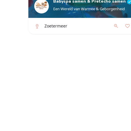
Babyspa samen & Pretecho samen
Een Wereld van Warmte & Geborgenheid
Zoetermeer