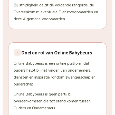
Bij strijdigheid geldt de volgende rangorde: de
Overeenkomst, eventuele Dienstvoorwaarden en
deze Algemene Voorwaarden.
Doel en rol van Online Babybeurs
3
Online Babybeurs is een online platform dat
ouders helpt bij het vinden van ondernemers,
diensten en inspiratie rondom zwangerschap en
ouderschap.
Online Babybeurs is geen partij bij
overeenkomsten die tot stand komen tussen
Ouders en Ondernemers.