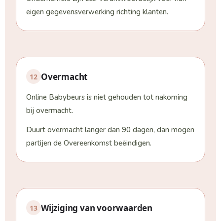
eigen gegevensverwerking richting klanten.
Overmacht
12
Online Babybeurs is niet gehouden tot nakoming
bij overmacht.
Duurt overmacht langer dan 90 dagen, dan mogen
partijen de Overeenkomst beëindigen.
Wijziging van voorwaarden
13