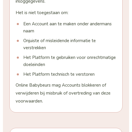
inloggegevens.
Het is niet toegestaan om:
Een Account aan te maken onder andermans
naam
Onjuiste of misleidende informatie te
verstrekken
Het Platform te gebruiken voor onrechtmatige
doeleinden
Het Platform technisch te verstoren
Online Babybeurs mag Accounts blokkeren of
verwijderen bij misbruik of overtreding van deze
voorwaarden.