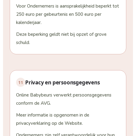
Voor Ondernemers is aansprakelijkheid beperkt tot
250 euro per gebeurtenis en 500 euro per
kalenderjaar.
Deze beperking geldt niet bij opzet of grove
schuld.
Privacy en persoonsgegevens
11
Online Babybeurs verwerkt persoonsgegevens
conform de AVG.
Meer informatie is opgenomen in de
privacyverklaring op de Website.
Ondernemers zijn zelf verantwoordelijk voor hun