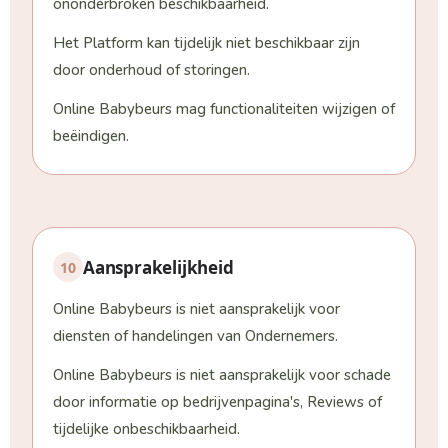
ononderbroken beschikbaarheid.
Het Platform kan tijdelijk niet beschikbaar zijn
door onderhoud of storingen.
Online Babybeurs mag functionaliteiten wijzigen of
beëindigen.
Aansprakelijkheid
10
Online Babybeurs is niet aansprakelijk voor
diensten of handelingen van Ondernemers.
Online Babybeurs is niet aansprakelijk voor schade
door informatie op bedrijvenpagina's, Reviews of
tijdelijke onbeschikbaarheid.