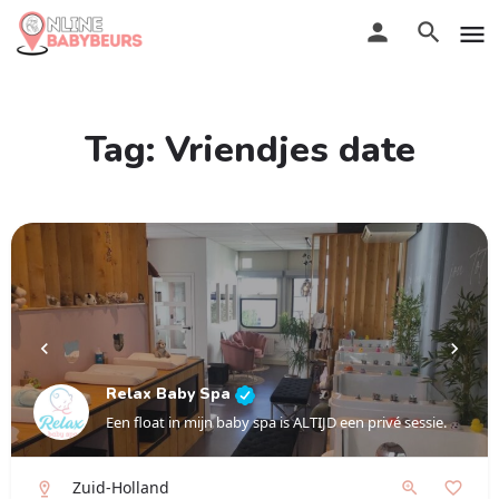
Tag:
Vriendjes date
Relax Baby Spa
Een float in mijn baby spa is ALTIJD een privé sessie.
Zuid-Holland