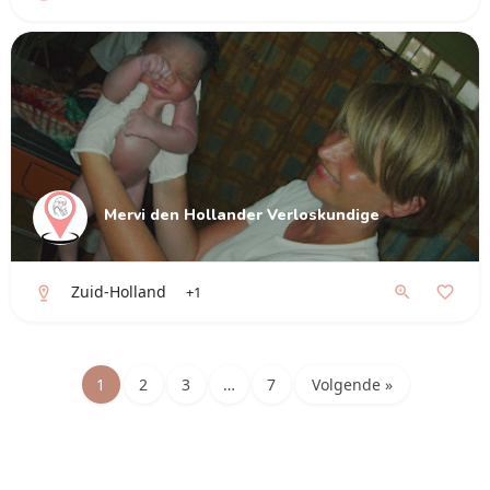
Mervi den Hollander Verloskundige
Zuid-Holland
+1
1
2
3
…
7
Volgende »