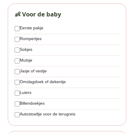
👶 Voor de baby
Eerste pakje
Rompertjes
Sokjes
Mutsje
Jasje of vestje
Omslagdoek of dekentje
Luiers
Billendoekjes
Autostoeltje voor de terugreis