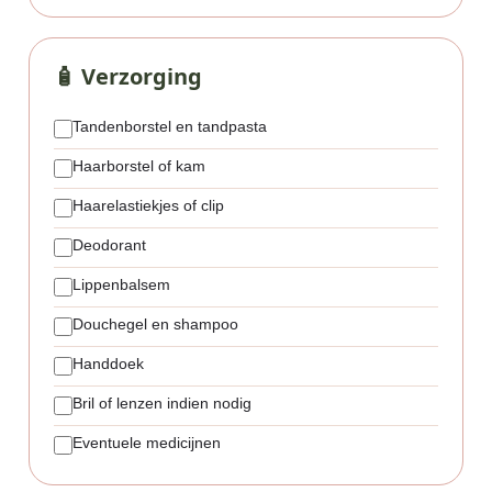
🧴 Verzorging
Tandenborstel en tandpasta
Haarborstel of kam
Haarelastiekjes of clip
Deodorant
Lippenbalsem
Douchegel en shampoo
Handdoek
Bril of lenzen indien nodig
Eventuele medicijnen