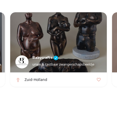
Babycrafts
aar en uniek
uniek & tastbaar zwangerschapsbeeldje
Zuid-Holland