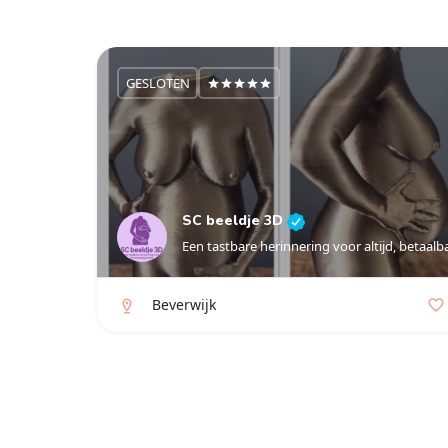
GESLOTEN
SC beeldje 3D
Een tastbare herinnering voor altijd, betaalb
Beverwijk