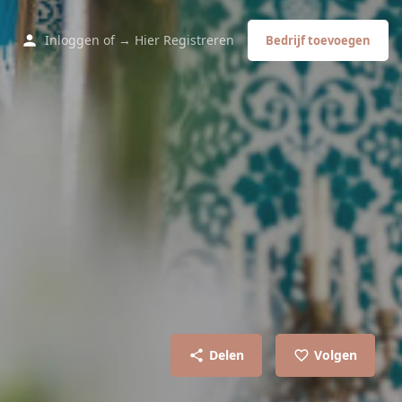
Inloggen
of
→ Hier Registreren
Bedrijf toevoegen
Delen
Volgen