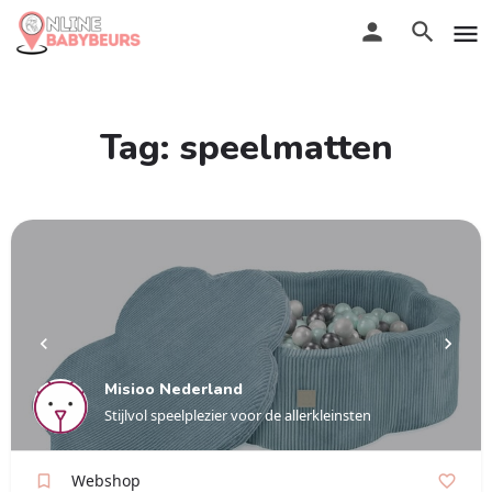
Tag:
speelmatten
Misioo Nederland
Stijlvol speelplezier voor de allerkleinsten
Webshop