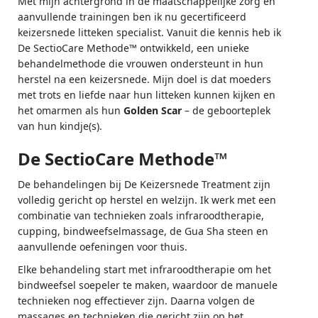
Met mijn achtergrond in de maatschappelijke zorg en
aanvullende trainingen ben ik nu gecertificeerd
keizersnede litteken specialist. Vanuit die kennis heb ik
De SectioCare Methode™ ontwikkeld, een unieke
behandelmethode die vrouwen ondersteunt in hun
herstel na een keizersnede. Mijn doel is dat moeders
met trots en liefde naar hun litteken kunnen kijken en
het omarmen als hun
Golden Scar
– de geboorteplek
van hun kindje(s).
De SectioCare Methode™
De behandelingen bij De Keizersnede Treatment zijn
volledig gericht op herstel en welzijn. Ik werk met een
combinatie van technieken zoals infraroodtherapie,
cupping, bindweefselmassage, de Gua Sha steen en
aanvullende oefeningen voor thuis.
Elke behandeling start met infraroodtherapie om het
bindweefsel soepeler te maken, waardoor de manuele
technieken nog effectiever zijn. Daarna volgen de
massages en technieken die gericht zijn op het