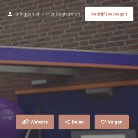
Inloggen
of
→ Hier Registreren
Bedrijf toevoegen
Website
Delen
Volgen