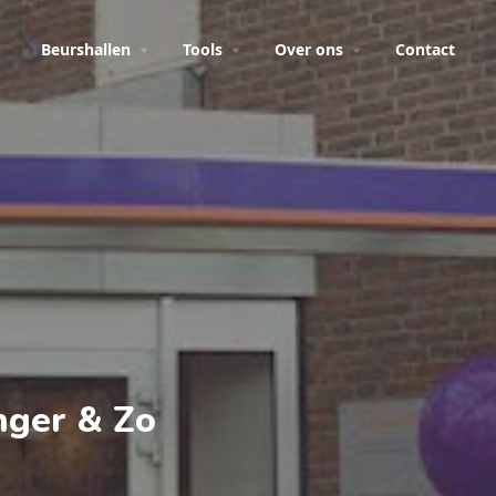
Beurshallen
Tools
Over ons
Contact
nger & Zo