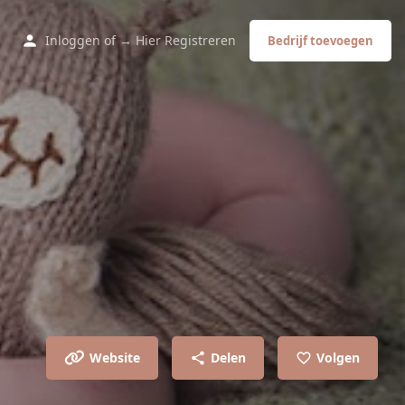
Inloggen
of
→ Hier Registreren
Bedrijf toevoegen
Website
Delen
Volgen